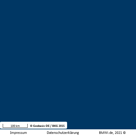
100 km
© Geobasis-DE / BKG 2015
Impressum
Datenschutzerklärung
BMWi.de, 2021 ©