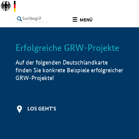
undefined
MENÜ
Erfolgreiche GRW-Projekte
LISTE
Filter
Info
Auf der folgenden Deutschlandkarte
finden Sie konkrete Beispiele erfolgreicher
GRW-Projekte!
LOS GEHT'S