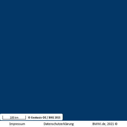
100 km
© Geobasis-DE / BKG 2015
Impressum
Datenschutzerklärung
BMWi.de, 2021 ©