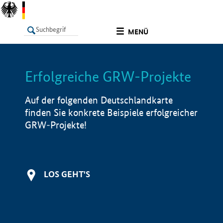
undefined
MENÜ
Erfolgreiche GRW-Projekte
LISTE
Filter
Info
Auf der folgenden Deutschlandkarte
finden Sie konkrete Beispiele erfolgreicher
GRW-Projekte!
LOS GEHT'S