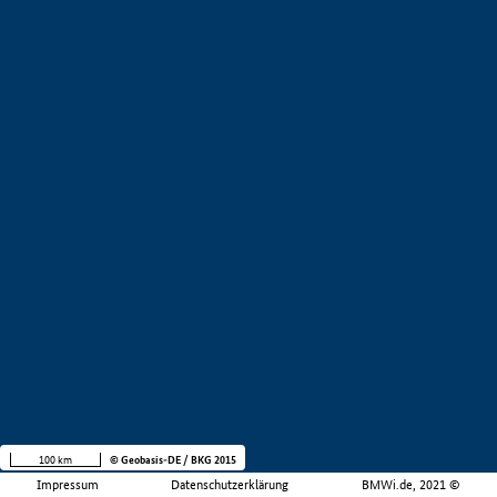
100 km
© Geobasis-DE / BKG 2015
Impressum
Datenschutzerklärung
BMWi.de, 2021 ©