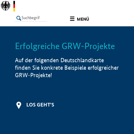
undefined
MENÜ
Erfolgreiche GRW-Projekte
LISTE
Filter
Info
Auf der folgenden Deutschlandkarte
finden Sie konkrete Beispiele erfolgreicher
GRW-Projekte!
LOS GEHT'S