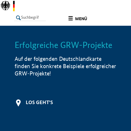
undefined
MENÜ
Erfolgreiche GRW-Projekte
LISTE
Filter
Info
Auf der folgenden Deutschlandkarte
finden Sie konkrete Beispiele erfolgreicher
GRW-Projekte!
LOS GEHT'S