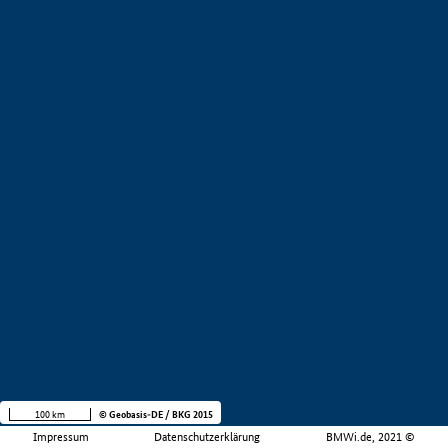
100 km
© Geobasis-DE / BKG 2015
Impressum
Datenschutzerklärung
BMWi.de, 2021 ©