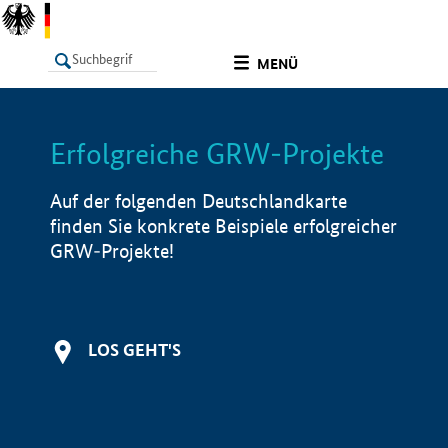
undefined
MENÜ
Erfolgreiche GRW-Projekte
LISTE
Filter
Info
Auf der folgenden Deutschlandkarte
finden Sie konkrete Beispiele erfolgreicher
GRW-Projekte!
LOS GEHT'S