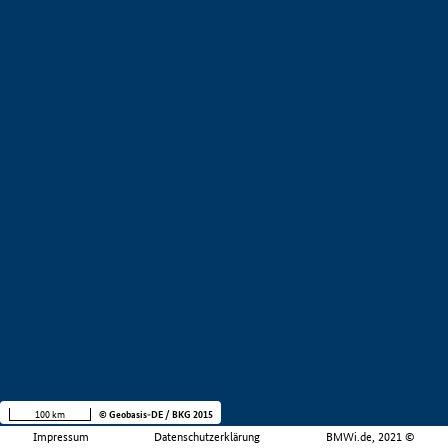
100 km
© Geobasis-DE / BKG 2015
Impressum
Datenschutzerklärung
BMWi.de, 2021 ©