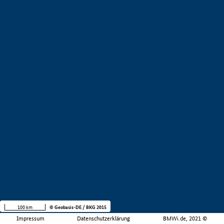
100 km
© Geobasis-DE / BKG 2015
Impressum
Datenschutzerklärung
BMWi.de, 2021 ©