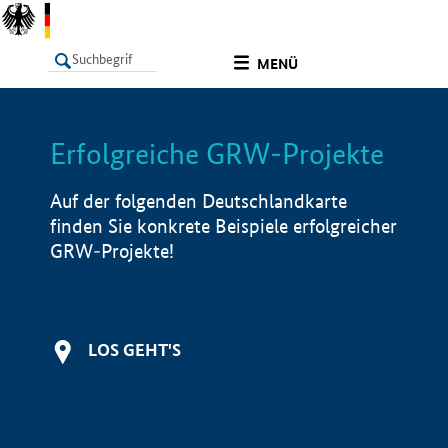
undefined
MENÜ
Erfolgreiche GRW-Projekte
LISTE
Filter
Info
Auf der folgenden Deutschlandkarte
finden Sie konkrete Beispiele erfolgreicher
GRW-Projekte!
LOS GEHT'S