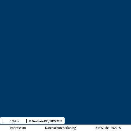
100 km
© Geobasis-DE / BKG 2015
Impressum
Datenschutzerklärung
BMWi.de, 2021 ©