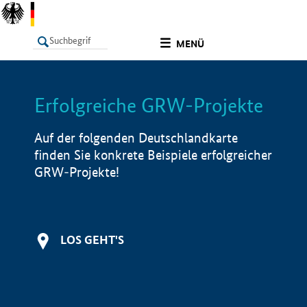
undefined
MENÜ
Erfolgreiche GRW-Projekte
LISTE
Filter
Info
Auf der folgenden Deutschlandkarte
finden Sie konkrete Beispiele erfolgreicher
GRW-Projekte!
LOS GEHT'S