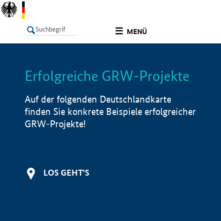
undefined
MENÜ
Erfolgreiche GRW-Projekte
LISTE
Filter
Info
Auf der folgenden Deutschlandkarte
finden Sie konkrete Beispiele erfolgreicher
GRW-Projekte!
LOS GEHT'S