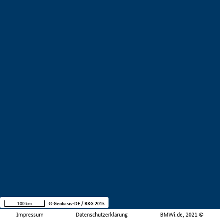
100 km
© Geobasis-DE / BKG 2015
Impressum
Datenschutzerklärung
BMWi.de, 2021 ©