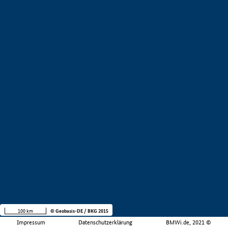
100 km
© Geobasis-DE / BKG 2015
Impressum
Datenschutzerklärung
BMWi.de, 2021 ©