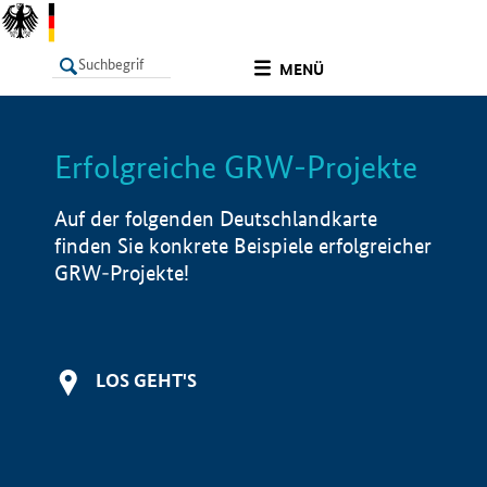
undefined
MENÜ
Erfolgreiche GRW-Projekte
LISTE
Filter
Info
Auf der folgenden Deutschlandkarte
finden Sie konkrete Beispiele erfolgreicher
GRW-Projekte!
LOS GEHT'S