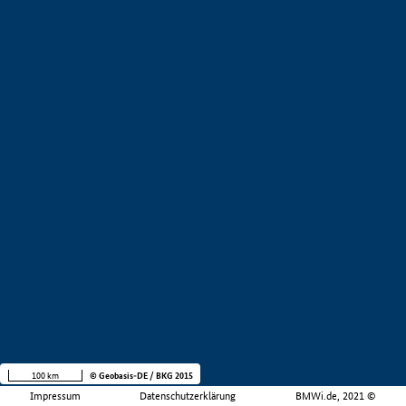
100 km
© Geobasis-DE / BKG 2015
Impressum
Datenschutzerklärung
BMWi.de, 2021 ©