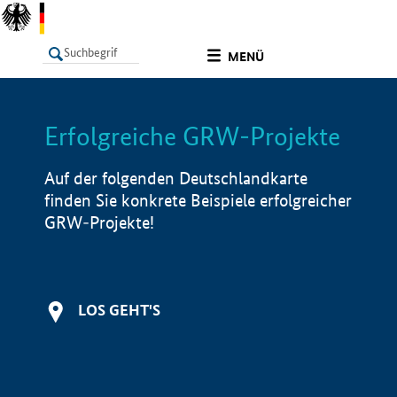
undefined
MENÜ
Erfolgreiche GRW-Projekte
LISTE
Filter
Info
Auf der folgenden Deutschlandkarte
finden Sie konkrete Beispiele erfolgreicher
GRW-Projekte!
LOS GEHT'S