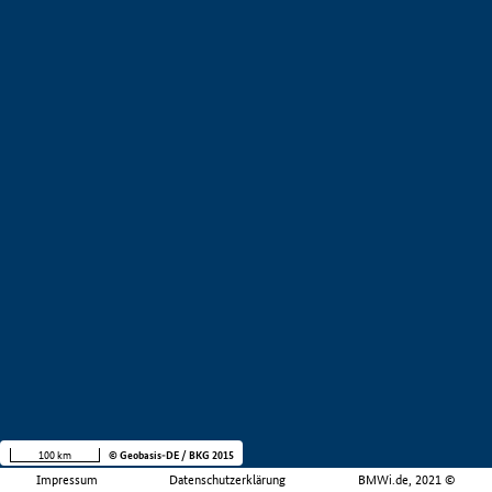
100 km
© Geobasis-DE / BKG 2015
Impressum
Datenschutzerklärung
BMWi.de, 2021 ©