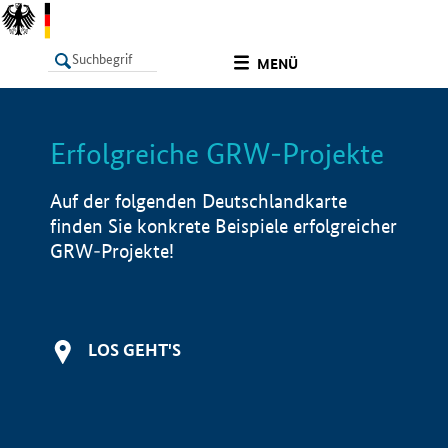
undefined
MENÜ
Erfolgreiche GRW-Projekte
LISTE
Filter
Info
Auf der folgenden Deutschlandkarte
finden Sie konkrete Beispiele erfolgreicher
GRW-Projekte!
LOS GEHT'S