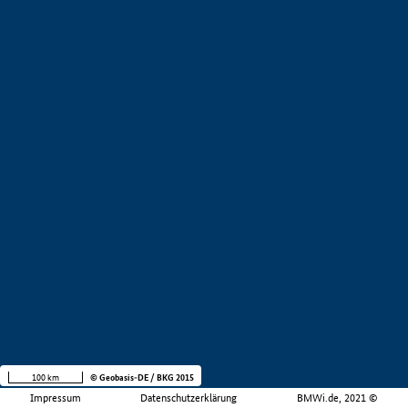
100 km
© Geobasis-DE / BKG 2015
Impressum
Datenschutzerklärung
BMWi.de, 2021 ©