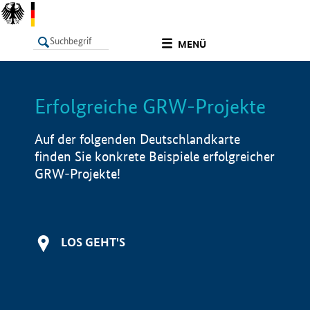
undefined
MENÜ
Erfolgreiche GRW-Projekte
LISTE
Filter
Info
Auf der folgenden Deutschlandkarte
finden Sie konkrete Beispiele erfolgreicher
GRW-Projekte!
LOS GEHT'S