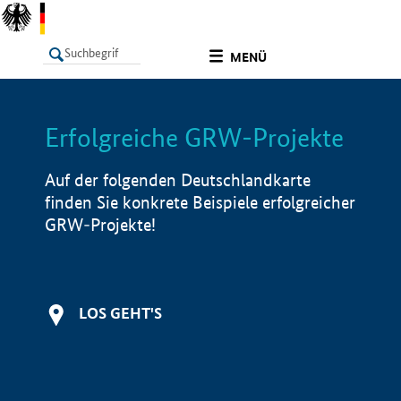
undefined
MENÜ
Erfolgreiche GRW-Projekte
LISTE
Filter
Info
Auf der folgenden Deutschlandkarte
finden Sie konkrete Beispiele erfolgreicher
GRW-Projekte!
LOS GEHT'S