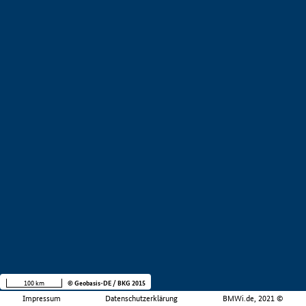
100 km
© Geobasis-DE / BKG 2015
Impressum
Datenschutzerklärung
BMWi.de, 2021 ©