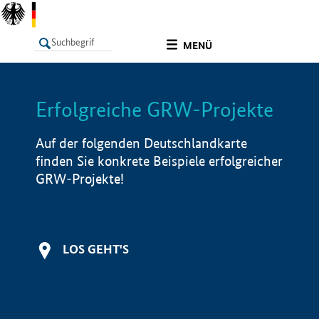
undefined
MENÜ
Erfolgreiche GRW-Projekte
LISTE
Filter
Info
Auf der folgenden Deutschlandkarte
finden Sie konkrete Beispiele erfolgreicher
GRW-Projekte!
LOS GEHT'S