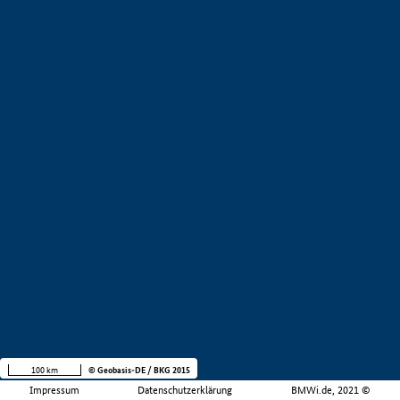
100 km
© Geobasis-DE / BKG 2015
Impressum
Datenschutzerklärung
BMWi.de, 2021 ©