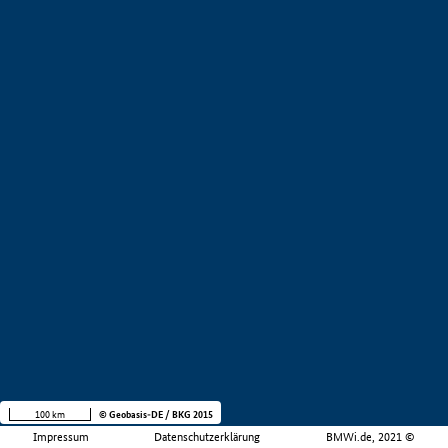
100 km
© Geobasis-DE / BKG 2015
Impressum
Datenschutzerklärung
BMWi.de, 2021 ©