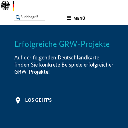
undefined
MENÜ
Erfolgreiche GRW-Projekte
LISTE
Filter
Info
Auf der folgenden Deutschlandkarte
finden Sie konkrete Beispiele erfolgreicher
GRW-Projekte!
LOS GEHT'S