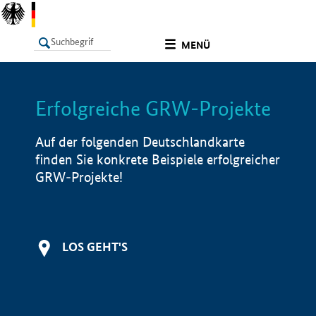
undefined
MENÜ
Erfolgreiche GRW-Projekte
LISTE
Filter
Info
Auf der folgenden Deutschlandkarte
finden Sie konkrete Beispiele erfolgreicher
GRW-Projekte!
LOS GEHT'S