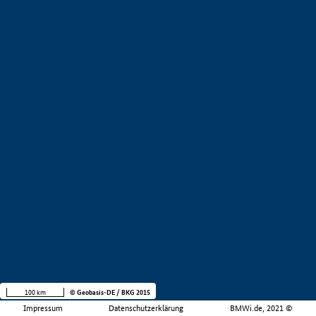
100 km
© Geobasis-DE / BKG 2015
Impressum
Datenschutzerklärung
BMWi.de, 2021 ©