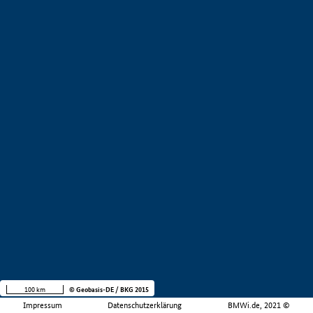
100 km
© Geobasis-DE / BKG 2015
Impressum
Datenschutzerklärung
BMWi.de, 2021 ©