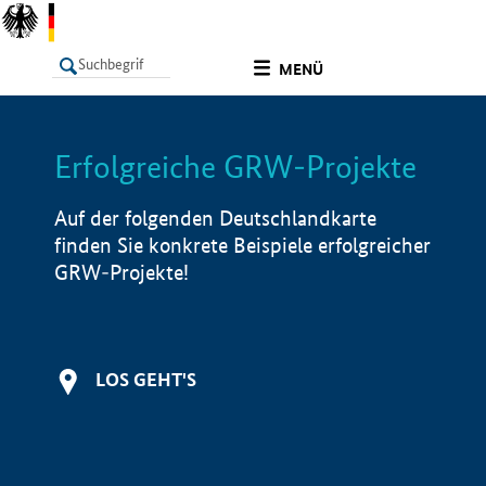
undefined
MENÜ
Erfolgreiche GRW-Projekte
LISTE
Filter
Info
Auf der folgenden Deutschlandkarte
finden Sie konkrete Beispiele erfolgreicher
GRW-Projekte!
LOS GEHT'S