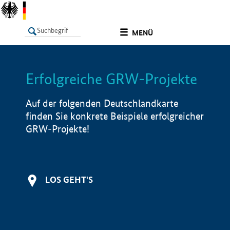
undefined
MENÜ
Erfolgreiche GRW-Projekte
LISTE
Filter
Info
Auf der folgenden Deutschlandkarte
finden Sie konkrete Beispiele erfolgreicher
GRW-Projekte!
LOS GEHT'S