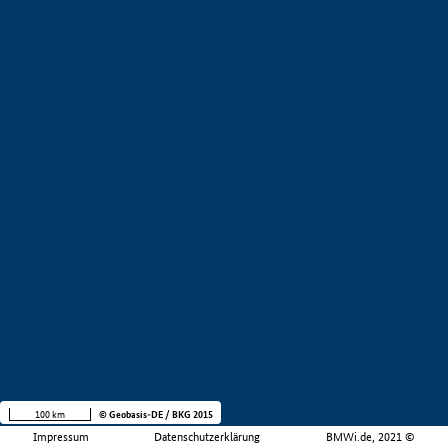
100 km
© Geobasis-DE / BKG 2015
Impressum
Datenschutzerklärung
BMWi.de, 2021 ©