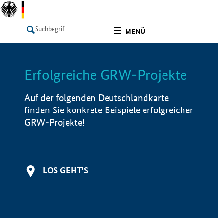
undefined
MENÜ
Erfolgreiche GRW-Projekte
LISTE
Filter
Info
Auf der folgenden Deutschlandkarte
finden Sie konkrete Beispiele erfolgreicher
GRW-Projekte!
LOS GEHT'S