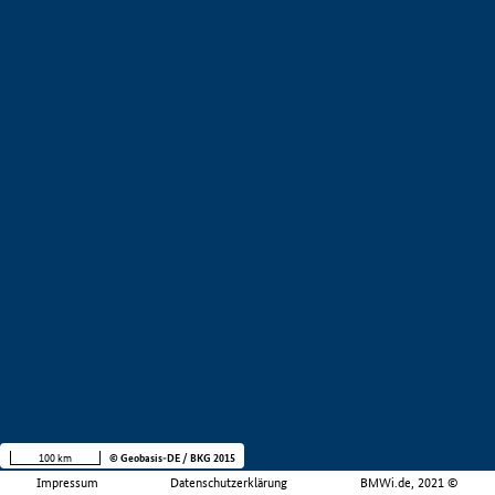
100 km
© Geobasis-DE / BKG 2015
Impressum
Datenschutzerklärung
BMWi.de, 2021 ©