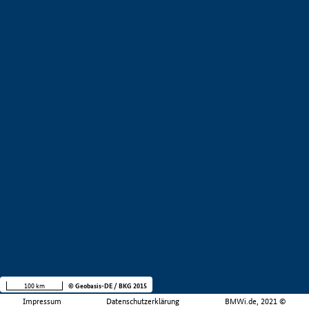
100 km
© Geobasis-DE / BKG 2015
Impressum
Datenschutzerklärung
BMWi.de, 2021 ©