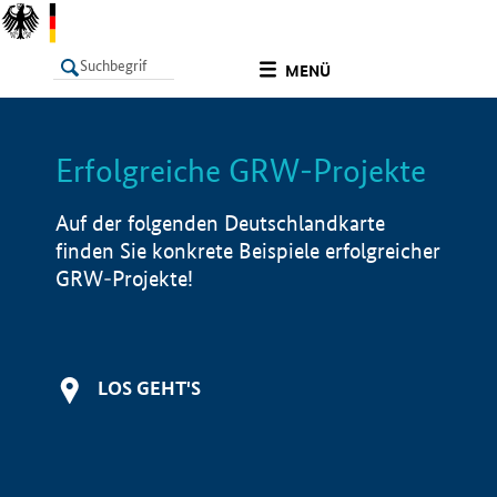
undefined
MENÜ
Erfolgreiche GRW-Projekte
LISTE
Filter
Info
Auf der folgenden Deutschlandkarte
finden Sie konkrete Beispiele erfolgreicher
GRW-Projekte!
LOS GEHT'S