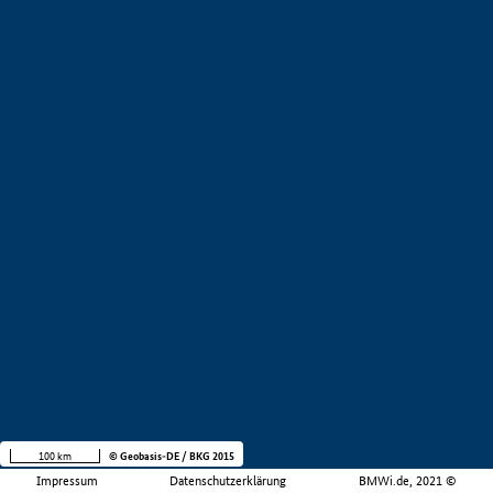
100 km
© Geobasis-DE / BKG 2015
Impressum
Datenschutzerklärung
BMWi.de, 2021 ©