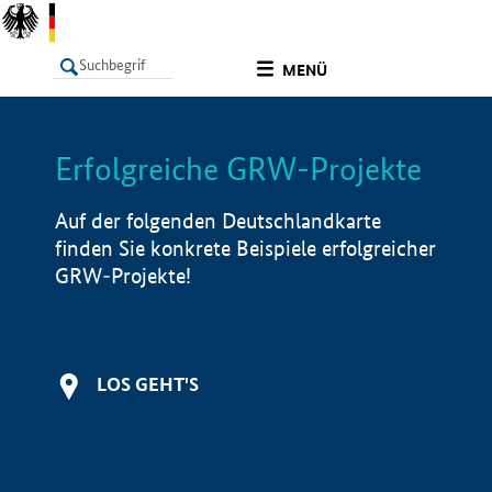
undefined
MENÜ
Erfolgreiche GRW-Projekte
LISTE
Filter
Info
Auf der folgenden Deutschlandkarte
finden Sie konkrete Beispiele erfolgreicher
GRW-Projekte!
LOS GEHT'S