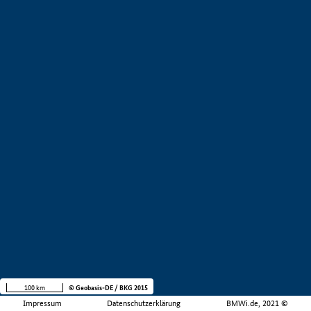
100 km
© Geobasis-DE / BKG 2015
Impressum
Datenschutzerklärung
BMWi.de, 2021 ©