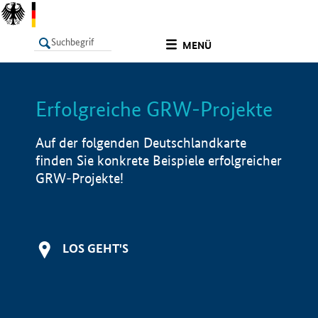
undefined
MENÜ
Erfolgreiche GRW-Projekte
LISTE
Filter
Info
Auf der folgenden Deutschlandkarte
finden Sie konkrete Beispiele erfolgreicher
GRW-Projekte!
LOS GEHT'S