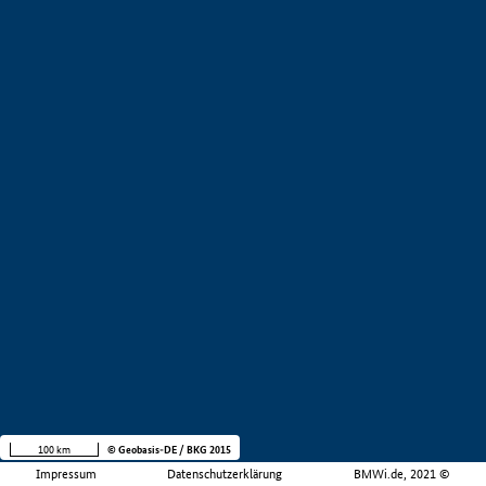
100 km
© Geobasis-DE / BKG 2015
Impressum
Datenschutzerklärung
BMWi.de, 2021 ©