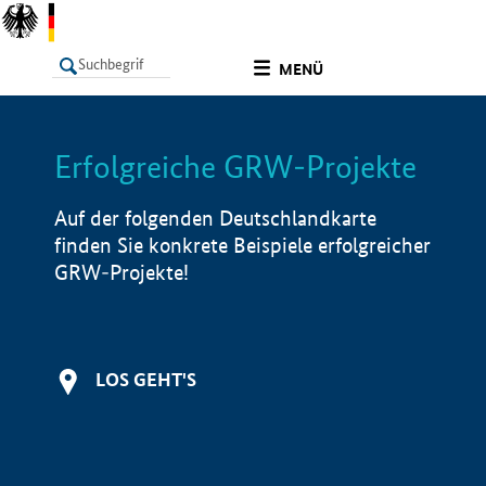
undefined
MENÜ
Erfolgreiche GRW-Projekte
LISTE
Filter
Info
Auf der folgenden Deutschlandkarte
finden Sie konkrete Beispiele erfolgreicher
GRW-Projekte!
LOS GEHT'S