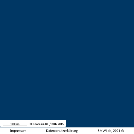
100 km
© Geobasis-DE / BKG 2015
Impressum
Datenschutzerklärung
BMWi.de, 2021 ©