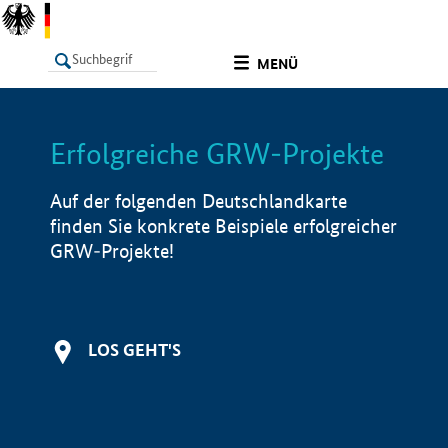
undefined
MENÜ
Erfolgreiche GRW-Projekte
LISTE
Filter
Info
Auf der folgenden Deutschlandkarte
finden Sie konkrete Beispiele erfolgreicher
GRW-Projekte!
LOS GEHT'S