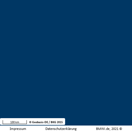
100 km
© Geobasis-DE / BKG 2015
Impressum
Datenschutzerklärung
BMWi.de, 2021 ©