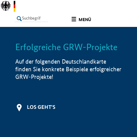
undefined
MENÜ
Erfolgreiche GRW-Projekte
LISTE
Filter
Info
Auf der folgenden Deutschlandkarte
finden Sie konkrete Beispiele erfolgreicher
GRW-Projekte!
LOS GEHT'S