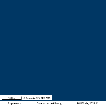
100 km
© Geobasis-DE / BKG 2015
Impressum
Datenschutzerklärung
BMWi.de, 2021 ©