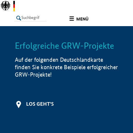
undefined
MENÜ
Erfolgreiche GRW-Projekte
LISTE
Filter
Info
Auf der folgenden Deutschlandkarte
finden Sie konkrete Beispiele erfolgreicher
GRW-Projekte!
LOS GEHT'S