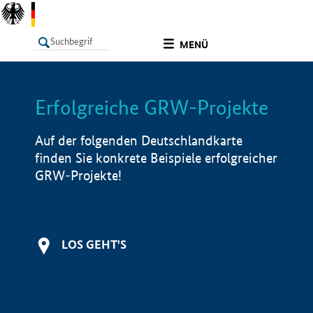
undefined
MENÜ
Erfolgreiche GRW-Projekte
LISTE
Filter
Info
Auf der folgenden Deutschlandkarte
finden Sie konkrete Beispiele erfolgreicher
GRW-Projekte!
LOS GEHT'S