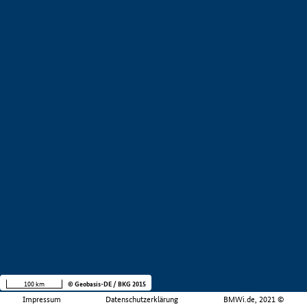
100 km
© Geobasis-DE / BKG 2015
Impressum
Datenschutzerklärung
BMWi.de, 2021 ©