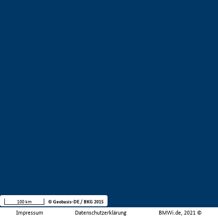
100 km
© Geobasis-DE / BKG 2015
Impressum
Datenschutzerklärung
BMWi.de, 2021 ©