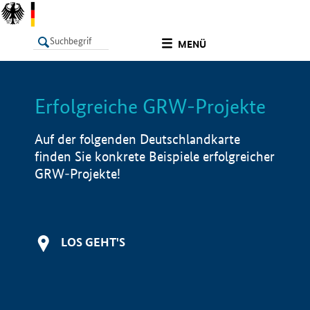
undefined
MENÜ
Erfolgreiche GRW-Projekte
LISTE
Filter
Info
Auf der folgenden Deutschlandkarte
finden Sie konkrete Beispiele erfolgreicher
GRW-Projekte!
LOS GEHT'S