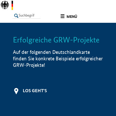
undefined
MENÜ
Erfolgreiche GRW-Projekte
LISTE
Filter
Info
Auf der folgenden Deutschlandkarte
finden Sie konkrete Beispiele erfolgreicher
GRW-Projekte!
LOS GEHT'S