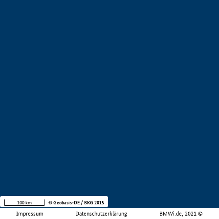
100 km
© Geobasis-DE / BKG 2015
Impressum
Datenschutzerklärung
BMWi.de, 2021 ©