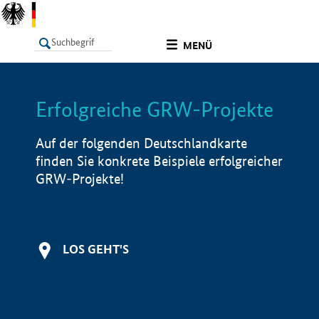
undefined
MENÜ
Erfolgreiche GRW-Projekte
LISTE
Filter
Info
Auf der folgenden Deutschlandkarte
finden Sie konkrete Beispiele erfolgreicher
GRW-Projekte!
LOS GEHT'S