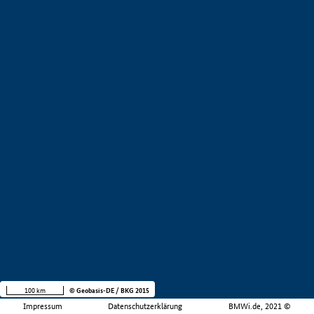
100 km
© Geobasis-DE / BKG 2015
Impressum
Datenschutzerklärung
BMWi.de, 2021 ©