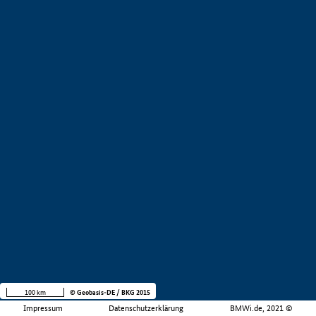
100 km
© Geobasis-DE / BKG 2015
Impressum
Datenschutzerklärung
BMWi.de, 2021 ©