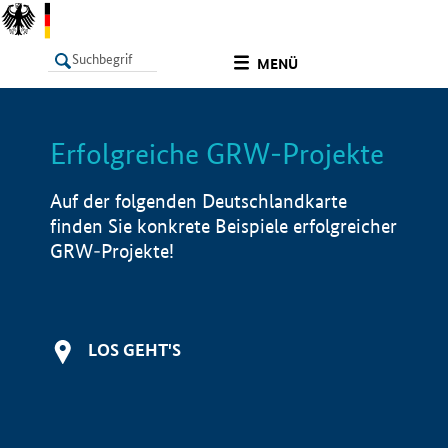
undefined
MENÜ
Erfolgreiche GRW-Projekte
LISTE
Filter
Info
Auf der folgenden Deutschlandkarte
finden Sie konkrete Beispiele erfolgreicher
GRW-Projekte!
LOS GEHT'S