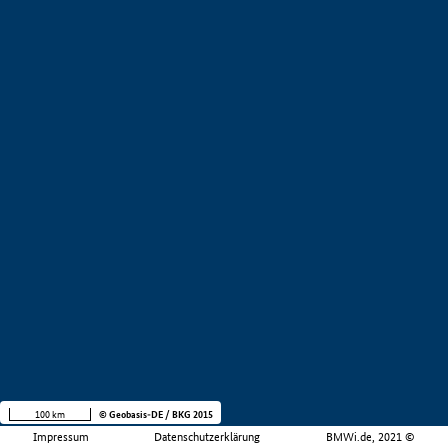
100 km
© Geobasis-DE / BKG 2015
Impressum
Datenschutzerklärung
BMWi.de, 2021 ©