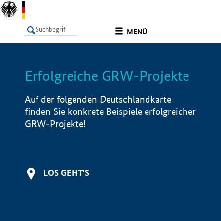
undefined
MENÜ
Erfolgreiche GRW-Projekte
LISTE
Filter
Info
Auf der folgenden Deutschlandkarte
finden Sie konkrete Beispiele erfolgreicher
GRW-Projekte!
LOS GEHT'S