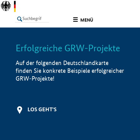
undefined
MENÜ
Erfolgreiche GRW-Projekte
LISTE
Filter
Info
Auf der folgenden Deutschlandkarte
finden Sie konkrete Beispiele erfolgreicher
GRW-Projekte!
LOS GEHT'S