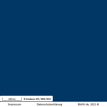
100 km
© Geobasis-DE / BKG 2015
Impressum
Datenschutzerklärung
BMWi.de, 2021 ©