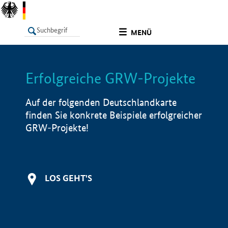
undefined
MENÜ
Erfolgreiche GRW-Projekte
LISTE
Filter
Info
Auf der folgenden Deutschlandkarte
finden Sie konkrete Beispiele erfolgreicher
GRW-Projekte!
LOS GEHT'S