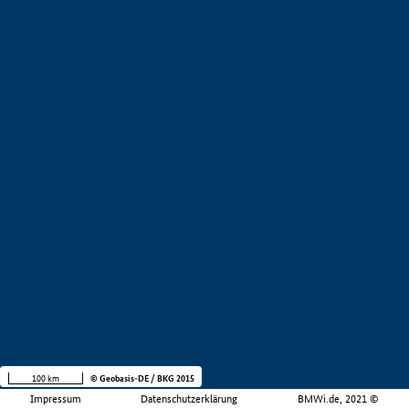
100 km
© Geobasis-DE / BKG 2015
Impressum
Datenschutzerklärung
BMWi.de, 2021 ©