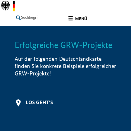
undefined
MENÜ
Erfolgreiche GRW-Projekte
LISTE
Filter
Info
Auf der folgenden Deutschlandkarte
finden Sie konkrete Beispiele erfolgreicher
GRW-Projekte!
LOS GEHT'S