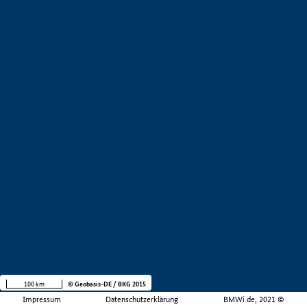
100 km
© Geobasis-DE / BKG 2015
Impressum
Datenschutzerklärung
BMWi.de, 2021 ©