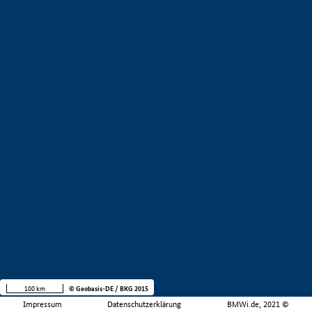
100 km
© Geobasis-DE / BKG 2015
Impressum
Datenschutzerklärung
BMWi.de, 2021 ©