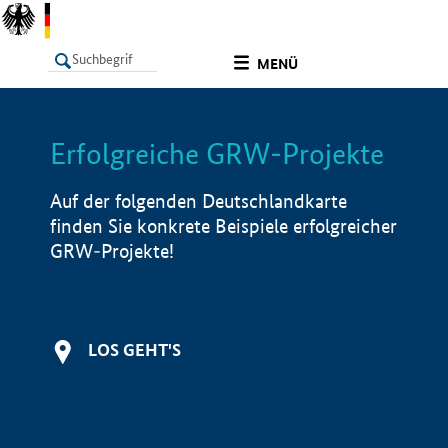
undefined
MENÜ
Erfolgreiche GRW-Projekte
LISTE
Filter
Info
Auf der folgenden Deutschlandkarte
finden Sie konkrete Beispiele erfolgreicher
GRW-Projekte!
LOS GEHT'S