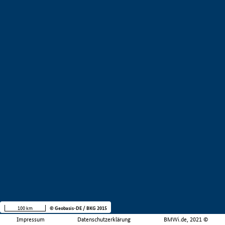
100 km
© Geobasis-DE / BKG 2015
Impressum
Datenschutzerklärung
BMWi.de, 2021 ©