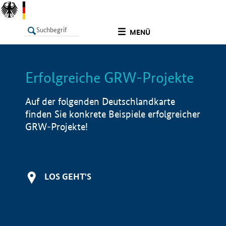
undefined
MENÜ
Erfolgreiche GRW-Projekte
LISTE
Filter
Info
Auf der folgenden Deutschlandkarte
finden Sie konkrete Beispiele erfolgreicher
GRW-Projekte!
LOS GEHT'S