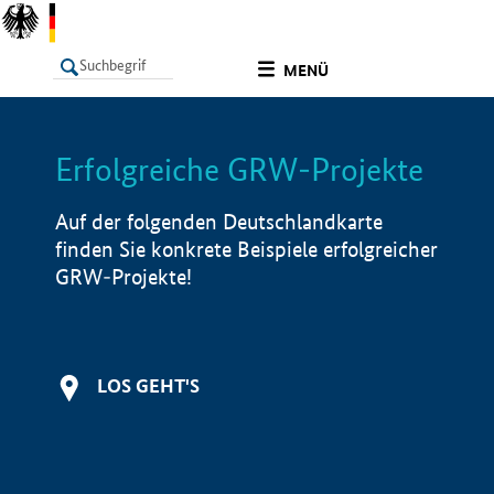
undefined
MENÜ
Erfolgreiche GRW-Projekte
LISTE
Filter
Info
Auf der folgenden Deutschlandkarte
finden Sie konkrete Beispiele erfolgreicher
GRW-Projekte!
LOS GEHT'S