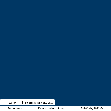
100 km
© Geobasis-DE / BKG 2015
Impressum
Datenschutzerklärung
BMWi.de, 2021 ©