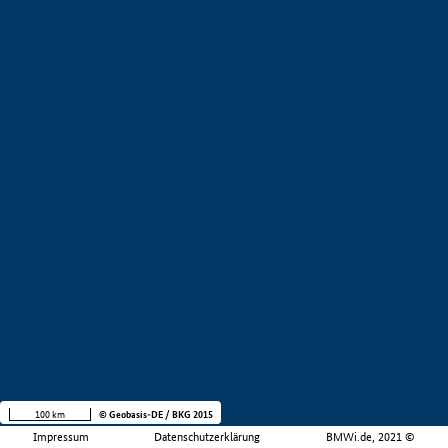
100 km
© Geobasis-DE / BKG 2015
Impressum
Datenschutzerklärung
BMWi.de, 2021 ©