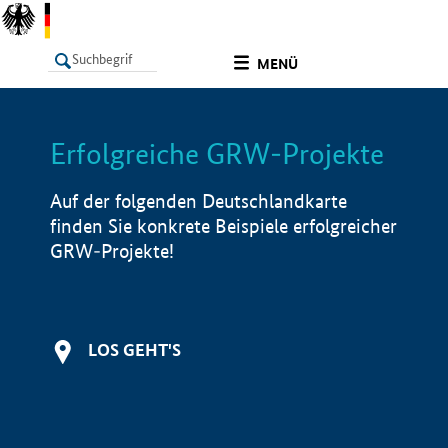
undefined
MENÜ
Erfolgreiche GRW-Projekte
LISTE
Filter
Info
Auf der folgenden Deutschlandkarte
finden Sie konkrete Beispiele erfolgreicher
GRW-Projekte!
LOS GEHT'S