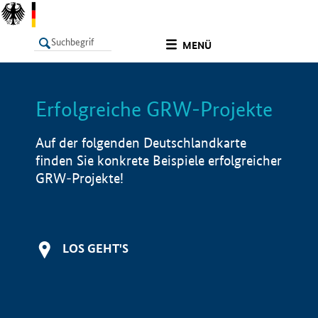
undefined
MENÜ
Erfolgreiche GRW-Projekte
LISTE
Filter
Info
Auf der folgenden Deutschlandkarte
finden Sie konkrete Beispiele erfolgreicher
GRW-Projekte!
LOS GEHT'S