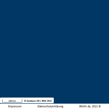
100 km
© Geobasis-DE / BKG 2015
Impressum
Datenschutzerklärung
BMWi.de, 2021 ©