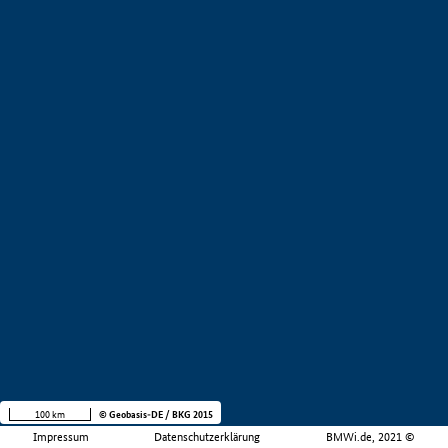
100 km
© Geobasis-DE / BKG 2015
Impressum
Datenschutzerklärung
BMWi.de, 2021 ©