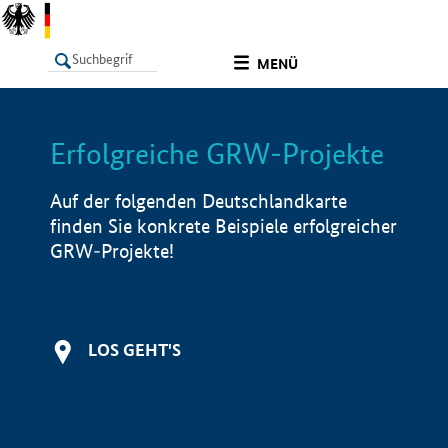
undefined
MENÜ
Erfolgreiche GRW-Projekte
LISTE
Filter
Info
Auf der folgenden Deutschlandkarte
finden Sie konkrete Beispiele erfolgreicher
GRW-Projekte!
LOS GEHT'S