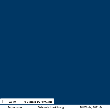
100 km
© Geobasis-DE / BKG 2015
Impressum
Datenschutzerklärung
BMWi.de, 2021 ©