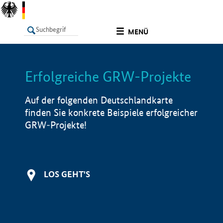
undefined
MENÜ
Erfolgreiche GRW-Projekte
LISTE
Filter
Info
Auf der folgenden Deutschlandkarte
finden Sie konkrete Beispiele erfolgreicher
GRW-Projekte!
LOS GEHT'S