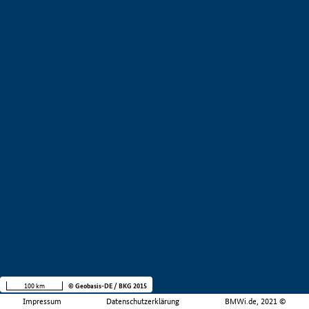
100 km
© Geobasis-DE / BKG 2015
Impressum
Datenschutzerklärung
BMWi.de, 2021 ©