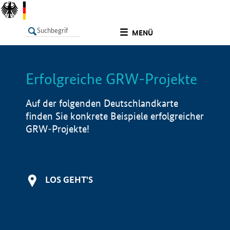
undefined
MENÜ
Erfolgreiche GRW-Projekte
LISTE
Filter
Info
Auf der folgenden Deutschlandkarte
finden Sie konkrete Beispiele erfolgreicher
GRW-Projekte!
LOS GEHT'S