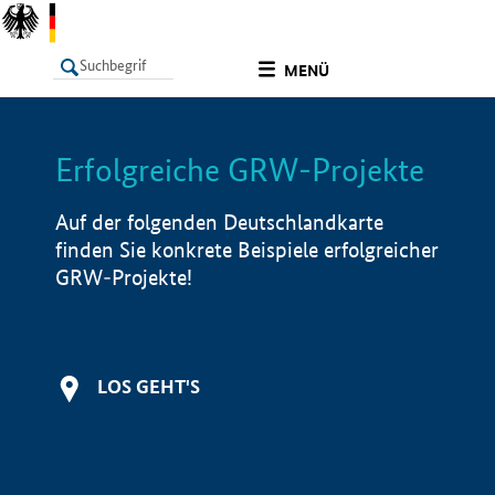
undefined
MENÜ
Erfolgreiche GRW-Projekte
LISTE
Filter
Info
Auf der folgenden Deutschlandkarte
finden Sie konkrete Beispiele erfolgreicher
GRW-Projekte!
LOS GEHT'S