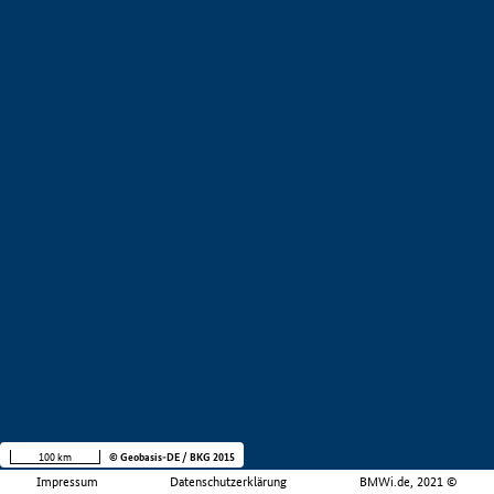
100 km
© Geobasis-DE / BKG 2015
Impressum
Datenschutzerklärung
BMWi.de, 2021 ©