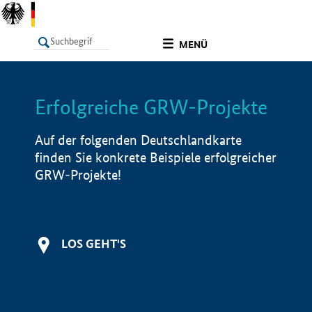
undefined
MENÜ
Erfolgreiche GRW-Projekte
LISTE
Filter
Info
Auf der folgenden Deutschlandkarte
finden Sie konkrete Beispiele erfolgreicher
GRW-Projekte!
LOS GEHT'S