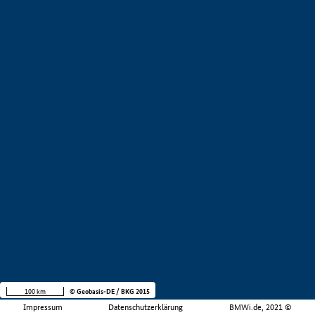
100 km
© Geobasis-DE / BKG 2015
Impressum
Datenschutzerklärung
BMWi.de, 2021 ©