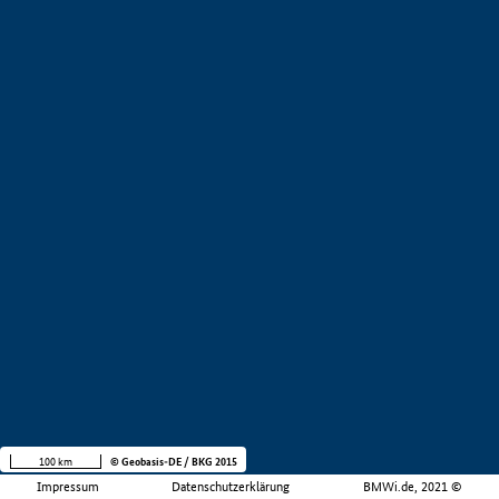
100 km
© Geobasis-DE / BKG 2015
Impressum
Datenschutzerklärung
BMWi.de, 2021 ©