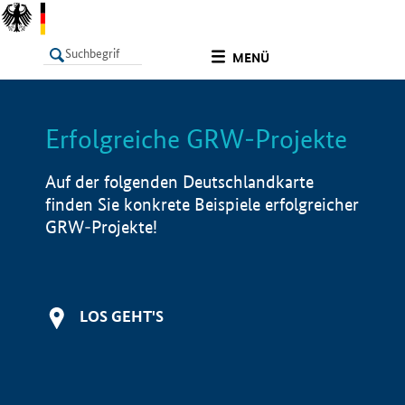
undefined
MENÜ
Erfolgreiche GRW-Projekte
LISTE
Filter
Info
Auf der folgenden Deutschlandkarte
finden Sie konkrete Beispiele erfolgreicher
GRW-Projekte!
LOS GEHT'S