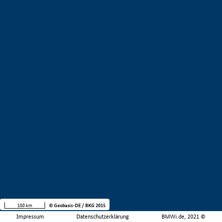
100 km
© Geobasis-DE / BKG 2015
Impressum
Datenschutzerklärung
BMWi.de, 2021 ©