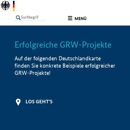
undefined
MENÜ
Erfolgreiche GRW-Projekte
LISTE
Filter
Info
Auf der folgenden Deutschlandkarte
finden Sie konkrete Beispiele erfolgreicher
GRW-Projekte!
LOS GEHT'S