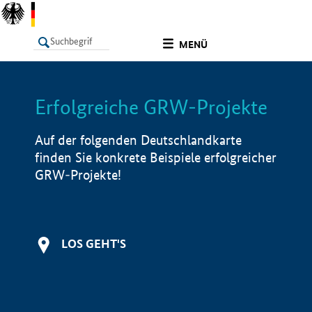
undefined
MENÜ
Erfolgreiche GRW-Projekte
LISTE
Filter
Info
Auf der folgenden Deutschlandkarte
finden Sie konkrete Beispiele erfolgreicher
GRW-Projekte!
LOS GEHT'S