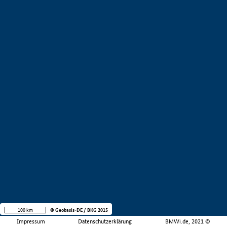
100 km
© Geobasis-DE / BKG 2015
Impressum
Datenschutzerklärung
BMWi.de, 2021 ©