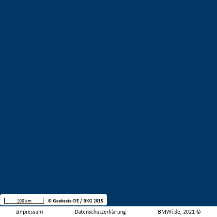
100 km
© Geobasis-DE / BKG 2015
Impressum
Datenschutzerklärung
BMWi.de, 2021 ©