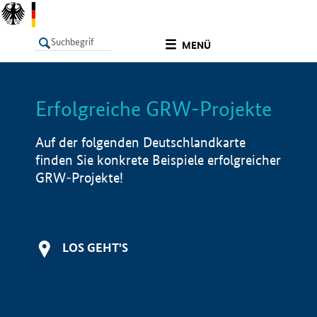
undefined
MENÜ
Erfolgreiche GRW-Projekte
LISTE
Filter
Info
Auf der folgenden Deutschlandkarte
finden Sie konkrete Beispiele erfolgreicher
GRW-Projekte!
LOS GEHT'S