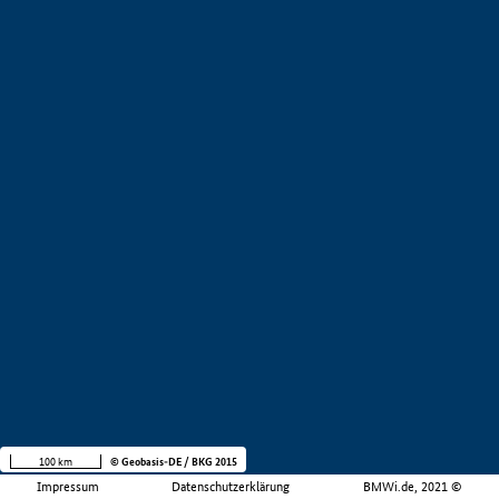
100 km
© Geobasis-DE / BKG 2015
Impressum
Datenschutzerklärung
BMWi.de, 2021 ©