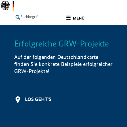
undefined
MENÜ
Erfolgreiche GRW-Projekte
LISTE
Filter
Info
Auf der folgenden Deutschlandkarte
finden Sie konkrete Beispiele erfolgreicher
GRW-Projekte!
LOS GEHT'S